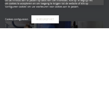
om de inhoud aan te passen op basis van uw interesses. Klik op ‘Ik begrijp het’
om cookies te accepteren en om toegang te krijgen tot de website of klik op
‘configureer cookies’ om uw voorkeuren voor cookies aan te passen.
Cookies configureren
IK BEGRIJP HET
De digitale freesmachines
We hebben twee freesmachines die kunnen worden
gebruikt voor meubilair of andere toepassingen. Elke vorm