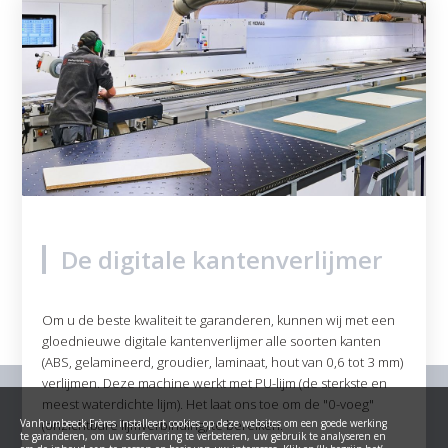
De digitale kantenverlijmer
Om u de beste kwaliteit te garanderen, kunnen wij met een
gloednieuwe digitale kantenverlijmer alle soorten kanten
(ABS, gelamineerd, groudier, laminaat, hout van 0,6 tot 3 mm)
verlijmen. Deze machine werkt met PU-lijm (de sterkste en
meest waterdichte lijm). Het laat ons toe om de "0-voeg"
Vanhumbeeck Frères installeert cookies op deze websites om een goede werking
(onzichtbare lijmverbinding) te bereiken.
te garanderen, om uw surfervaring te verbeteren, uw gebruik te analyseren en