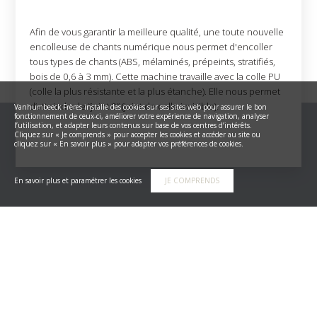
Afin de vous garantir la meilleure qualité, une toute nouvelle
encolleuse de chants numérique nous permet d'encoller
tous types de chants (ABS, mélaminés, prépeints, stratifiés,
bois de 0,6 à 3 mm). Cette machine travaille avec la colle PU
(colle la plus résistante et la plus étanche). Elle nous permet
d’atteindre le “joint 0” (joint de colle invisible).
Vanhumbeeck Frères installe des cookies sur ses sites web pour assurer le bon
fonctionnement de ceux-ci, améliorer votre expérience de navigation, analyser
l’utilisation, et adapter leurs contenus sur base de vos centres d’intérêts.
Cliquez sur « Je comprends » pour accepter les cookies et accéder au site ou
cliquez sur « En savoir plus » pour adapter vos préférences de cookies.
En savoir plus et paramétrer les cookies
JE COMPRENDS