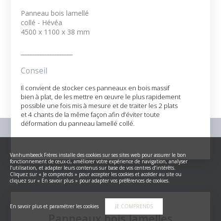
Panneau bois lamellé
collé - Hévéa
4500 x 1100 x 38 mm
_____________________
Conseil
Il convient de stocker ces panneaux en bois massif
bien à plat, de les mettre en œuvre le plus rapidement
possible une fois mis à mesure et de traiter les 2 plats
et 4 chants de la même façon afin d’éviter toute
déformation du panneau lamellé collé.
Vanhumbeeck Frères installe des cookies sur ses sites web pour assurer le bon
fonctionnement de ceux-ci, améliorer votre expérience de navigation, analyser
l’utilisation, et adapter leurs contenus sur base de vos centres d’intérêts.
Cliquez sur « Je comprends » pour accepter les cookies et accéder au site ou
cliquez sur « En savoir plus » pour adapter vos préférences de cookies.
En savoir plus et paramétrer les cookies
JE COMPRENDS
Panneaux bois lamelles