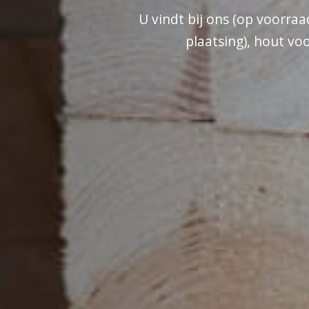
U vindt bij ons (op voorr
plaatsing), hout vo